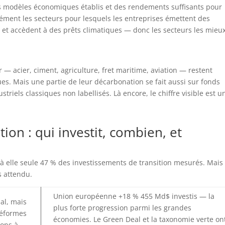
s modèles économiques établis et des rendements suffisants pour
sément les secteurs pour lesquels les entreprises émettent des
, et accèdent à des prêts climatiques — donc les secteurs les mieu
r — acier, ciment, agriculture, fret maritime, aviation — restent
ues. Mais une partie de leur décarbonation se fait aussi sur fonds
triels classiques non labellisés. Là encore, le chiffre visible est u
tion : qui investit, combien, et
e à elle seule 47 % des investissements de transition mesurés. Mais 
s attendu.
Union européenne +18 % 455 Md$ investis — la
al, mais
plus forte progression parmi les grandes
 réformes
économies. Le Green Deal et la taxonomie verte on
ions à