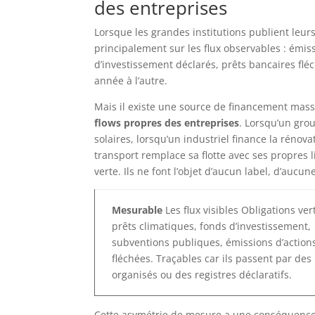
des entreprises
Lorsque les grandes institutions publient leur
principalement sur les flux observables : émis
d’investissement déclarés, prêts bancaires flé
année à l’autre.
Mais il existe une source de financement mass
flows propres des entreprises
. Lorsqu’un grou
solaires, lorsqu’un industriel finance la rénov
transport remplace sa flotte avec ses propres 
verte. Ils ne font l’objet d’aucun label, d’auc
Mesurable
Les flux visibles Obligations ver
prêts climatiques, fonds d’investissement,
subventions publiques, émissions d’action
fléchées. Traçables car ils passent par de
organisés ou des registres déclaratifs.
Cette asymétrie de mesure a une conséquence d