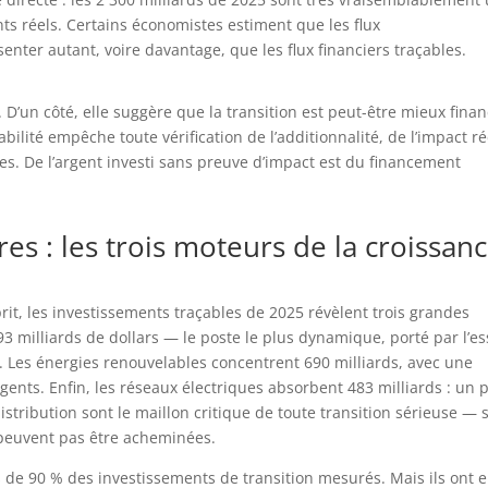
nts réels. Certains économistes estiment que les flux
nter autant, voire davantage, que les flux financiers traçables.
 D’un côté, elle suggère que la transition est peut-être mieux fina
çabilité empêche toute vérification de l’additionnalité, de l’impact ré
ues. De l’argent investi sans preuve d’impact est du financement
es : les trois moteurs de la croissan
rit, les investissements traçables de 2025 révèlent trois grandes
93 milliards de dollars — le poste le plus dynamique, porté par l’es
. Les énergies renouvelables concentrent 690 milliards, avec une
ents. Enfin, les réseaux électriques absorbent 483 milliards : un 
distribution sont le maillon critique de toute transition sérieuse — 
 peuvent pas être acheminées.
 de 90 % des investissements de transition mesurés. Mais ils ont 