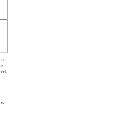
n
s
s
ion
opres
réel,
re,