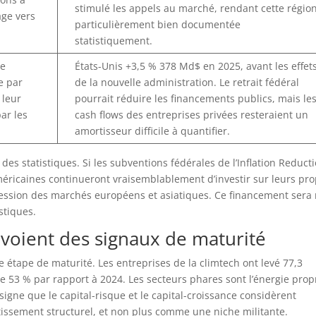
stimulé les appels au marché, rendant cette régio
age vers
particulièrement bien documentée
statistiquement.
ue
États-Unis +3,5 % 378 Md$ en 2025, avant les effet
e par
de la nouvelle administration. Le retrait fédéral
 leur
pourrait réduire les financements publics, mais le
ar les
cash flows des entreprises privées resteraient un
amortisseur difficile à quantifier.
 des statistiques. Si les subventions fédérales de l’Inflation Reduct
éricaines continueront vraisemblablement d’investir sur leurs pr
pression des marchés européens et asiatiques. Ce financement sera 
stiques.
nvoient des signaux de maturité
étape de maturité. Les entreprises de la climtech ont levé 77,3
de 53 % par rapport à 2024. Les secteurs phares sont l’énergie prop
 signe que le capital-risque et le capital-croissance considèrent
issement structurel, et non plus comme une niche militante.