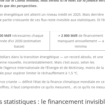
e sur le Climat mondial, nous livrons ici le volet sur la finance vert
ts que des perspectives
.
n énergétique ont atteint un niveau inédit en 2025. Mais derrière
partie croissante de ces flux reste invisible aux statistiques. Et l’é
100 Md$
nécessaires chaque
> 2 800 Md$
de financement
nnée d’ici 2030 (estimation
manquant annuellement — a
basse)
minima
 dollars dans la transition énergétique — un record absolu, et une
nne nouvelle, incontestablement. Mais c’est aussi, selon les
 l’Agence Internationale de l’Énergie et de McKinsey, moins de la
ée pour espérer limiter le réchauffement à 1,5 °C.
nce criante — définit l’état de la finance climatique mondiale en ce
ffres, il faut comprendre ce qu’ils mesurent… et ce qu’ils ne mes
 statistiques : le financement invisib