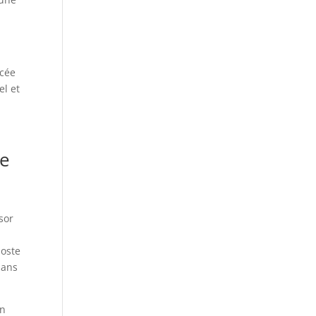
ncée
el et
ce
sor
poste
sans
en