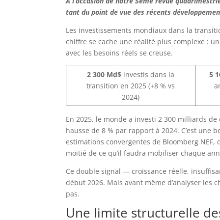
A l’occasion de notre 5ème revue quadrimestriell
tant du point de vue des récents développemen
Les investissements mondiaux dans la transitio
chiffre se cache une réalité plus complexe : une 
avec les besoins réels se creuse.
2 300 Md$
investis dans la
5 
transition en 2025 (+8 % vs
a
2024)
En 2025, le monde a investi 2 300 milliards de
hausse de 8 % par rapport à 2024. C’est une bo
estimations convergentes de Bloomberg NEF, de
moitié de ce qu’il faudra mobiliser chaque ann
Ce double signal — croissance réelle, insuffisa
début 2026. Mais avant même d’analyser les chi
pas.
Une limite structurelle des