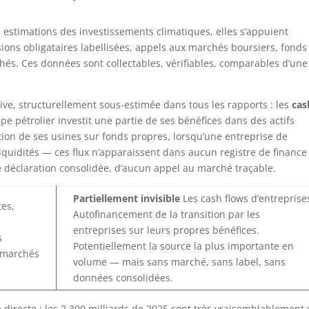
s estimations des investissements climatiques, elles s’appuient
sions obligataires labellisées, appels aux marchés boursiers, fonds
chés. Ces données sont collectables, vérifiables, comparables d’une
ive, structurellement sous-estimée dans tous les rapports : les
cas
pe pétrolier investit une partie de ses bénéfices dans des actifs
ation de ses usines sur fonds propres, lorsqu’une entreprise de
liquidités — ces flux n’apparaissent dans aucun registre de finance
une déclaration consolidée, d’aucun appel au marché traçable.
Partiellement invisible
Les cash flows d’entreprise
tes,
Autofinancement de la transition par les
entreprises sur leurs propres bénéfices.
s
Potentiellement la source la plus importante en
s marchés
volume — mais sans marché, sans label, sans
données consolidées.
irecte : les 2 300 milliards de 2025 sont très vraisemblablement