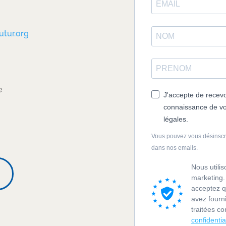
utur.org
e
J'accepte de recevoi
connaissance de vot
légales.
Vous pouvez vous désinscrir
dans nos emails.
Nous utili
marketing.
acceptez q
avez fourn
traitées 
confidentia