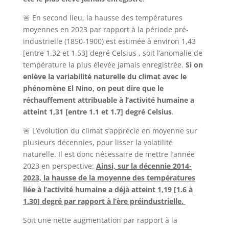
🚨 En second lieu, la hausse des températures
moyennes en 2023 par rapport à la période pré-
industrielle (1850-1900) est estimée à environ 1,43
[entre 1.32 et 1.53] degré Celsius , soit l’anomalie de
température la plus élevée jamais enregistrée.
Si on
enlève la variabilité naturelle du climat avec le
phénomène El Nino, on peut dire que le
réchauffement attribuable à l’activité humaine a
atteint 1,31 [entre 1.1 et 1.7] degré Celsius
.
🚨 L’évolution du climat s’apprécie en moyenne sur
plusieurs décennies, pour lisser la volatilité
naturelle. Il est donc nécessaire de mettre l’année
2023 en perspective:
Ainsi, sur la décennie 2014-
2023, la hausse de la moyenne des températures
liée à l’activité humaine
a déjà atteint 1,19 [1.6 à
1.30] degré par rapport à l’ère préindustrielle
.
Soit une nette augmentation par rapport à la