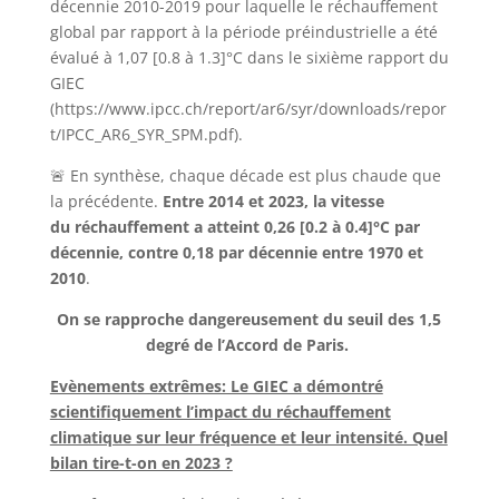
décennie 2010-2019 pour laquelle le réchauffement
global par rapport à la période préindustrielle a été
évalué à 1,07 [0.8 à 1.3]°C dans le sixième rapport du
GIEC
(https://www.ipcc.ch/report/ar6/syr/downloads/repor
t/IPCC_AR6_SYR_SPM.pdf).
🚨 En synthèse, chaque décade est plus chaude que
la précédente.
Entre 2014 et 2023, la vitesse
du réchauffement a atteint 0,26 [0.2 à 0.4]°C par
décennie, contre 0,18 par décennie entre 1970 et
2010
.
On se rapproche dangereusement du seuil des 1,5
degré de l’Accord de Paris.
Evènements extrêmes: Le GIEC a démontré
scientifiquement l’impact du réchauffement
climatique sur leur fréquence et leur intensité. Quel
bilan tire-t-on en 2023 ?