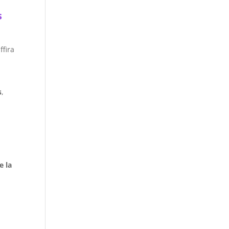
s
ffira
s
,
e la
u