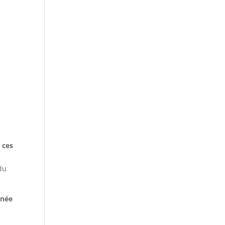
 ces
du
inée