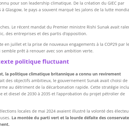
onnu pour son leadership climatique. De la création du GIEC par
 à Glasgow, le pays a souvent marqué les jalons de la lutte mondi
hes. Le récent mandat du Premier ministre Rishi Sunak avait rale
c, des entreprises et des partis d’opposition.
iste en juillet et la prise de nouveaux engagements à la COP29 par l
 semble prêt à renouer avec son ambition verte.
exte politique fluctuant
, la politique climatique britannique a connu un revirement
it des objectifs ambitieux, le gouvernement Sunak avait choisi de
erme au détriment de la décarbonation rapide. Cette stratégie inclu
ce et diesel de 2030 à 2035 et l’approbation du projet pétrolier de
 élections locales de mai 2024 avaient illustré la volonté des électeu
euses.
La montée du parti vert et la lourde défaite des conservat
ment.