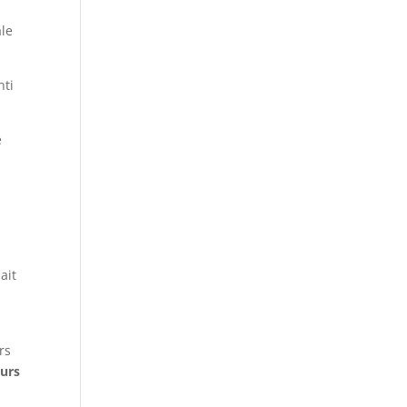
ale
nti
e
ait
rs
eurs