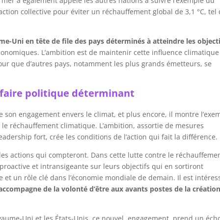
armer a également appelé les autres nations à suivre l’exemple du
ction collective pour éviter un réchauffement global de 3,1 °C, tel
me-Uni en tête de file des pays déterminés à atteindre les objecti
économiques. L’ambition est de maintenir cette influence climatique
pour que d’autres pays, notamment les plus grands émetteurs, se
-faire politique déterminant
 son engagement envers le climat, et plus encore, il montre l’exe
er le réchauffement climatique. L’ambition, assortie de mesures
ership fort, crée les conditions de l’action qui fait la différence.
les actions qui compteront. Dans cette lutte contre le réchauffemen
roactive et intransigeante sur leurs objectifs qui en sortiront
 et un rôle clé dans l’économie mondiale de demain. Il est intéres
’accompagne de la volonté d’être aux avants postes de la créatio
oyaume-Uni et les États-Unis, ce nouvel engagement prend un éch