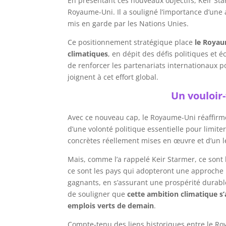
En présentant ces nouveaux objectifs, Keir St
Royaume-Uni. Il a souligné l’importance d’une a
mis en garde par les Nations Unies.
Ce positionnement stratégique place
le Royau
climatiques
, en dépit des défis politiques et 
de renforcer les partenariats internationaux 
joignent à cet effort global.
Un vouloir
Avec ce nouveau cap, le Royaume-Uni réaffirme
d’une volonté politique essentielle pour limit
concrètes réellement mises en œuvre et d’un lead
Mais, comme l’a rappelé Keir Starmer, ce sont 
ce sont les pays qui adopteront une approche p
gagnants, en s’assurant une prospérité durable
de souligner que
cette ambition climatique s
emplois verts de demain
.
Compte-tenu des liens historiques entre le R