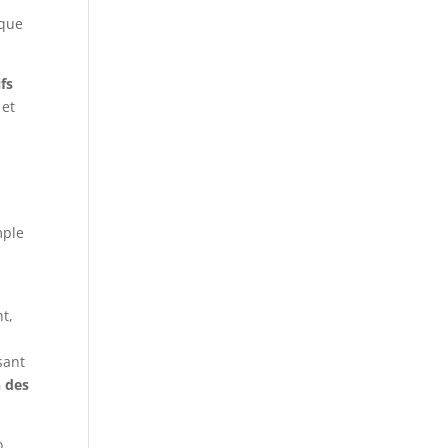
 que
fs
 et
mple
t,
sant
n des
o