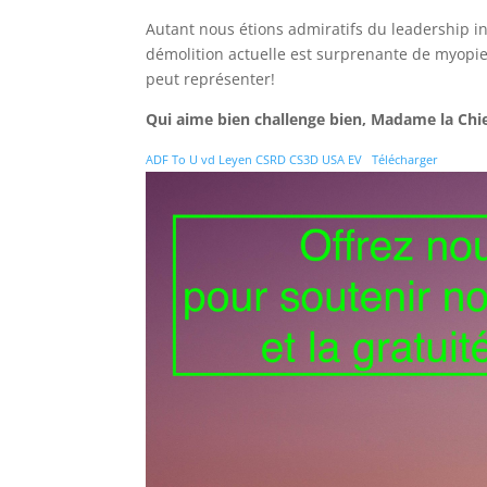
Autant nous étions admiratifs du leadership in
démolition actuelle est surprenante de myopie e
peut représenter!
Qui aime bien challenge bien, Madame la Chie
ADF To U vd Leyen CSRD CS3D USA EV
Télécharger