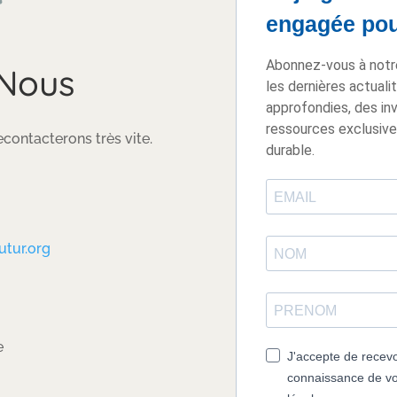
engagée pour
Abonnez-vous à notr
 Nous
les dernières actuali
approfondies, des in
ressources exclusive
contacterons très vite.
durable.
utur.org
e
J'accepte de recevoi
connaissance de vot