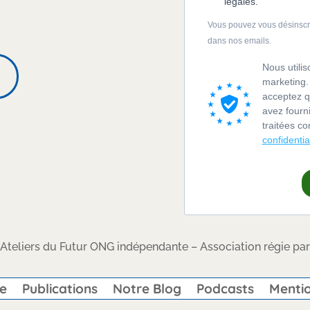
légales.
Vous pouvez vous désinscrir
dans nos emails.
Nous utili
marketing.
acceptez q
avez fourn
traitées 
confidentia
Ateliers du Futur ONG indépendante – Association régie par 
re
Publications
Notre Blog
Podcasts
Mentio