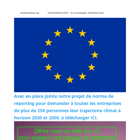
Avec en pièce jointe notre projet de norme de
reporting pour demander à toutes les entreprises
de plus de 250 personnes leur trajectoire climat à
horizon 2030 et 2050, à télécharger ICI.