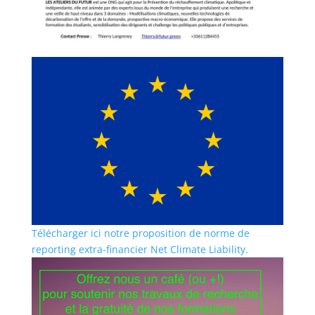
Télécharger ici notre proposition de norme de
reporting extra-financier Net Climate Liability.