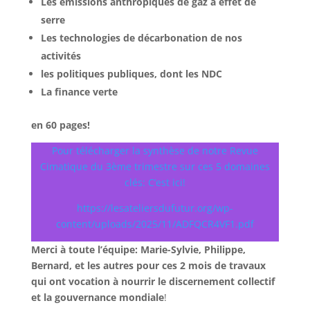
Les émissions anthropiques de gaz à effet de
serre
Les technologies de décarbonation de nos
activités
les politiques publiques, dont les NDC
La finance verte
en 60 pages!
Pour télécharger la synthèse de notre Revue
Cimatique du 3ème trimestre sur ces 5 domaines
clés: C’est ici!
https://lesateliersdufutur.org/wp-
content/uploads/2025/11/ADFQCR4VF1.pdf
Merci à toute l’équipe: Marie-Sylvie, Philippe,
Bernard, et les autres pour ces 2 mois de travaux
qui ont vocation à nourrir le discernement collectif
et la gouvernance mondiale
!