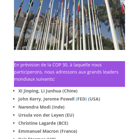
En prévision de la COP 30, à laquelle nous
participerons, nous adressons aux grands leaders
mondiaux suivants
:
Xi Jinping, Li Junhua (Chine)
John Kerry,
Jerome Powell
(
FED
)
(USA)
Narendra Modi (Inde)
Ursula von der Leyen (EU)
Christine Lagarde (BCE)
Emmanuel Macron (France)