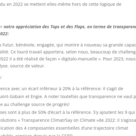
ndu en 2022 se mettent elles-même hors de cette logique de
er
notre appréciation des Tops et des Flops, en terme de transparen
2022:
du Futur, bénévole, engagée, qui montre à nouveau sa grande capac
alité. Ce lourd travail apportera, selon nous, beaucoup de challen
022 il a été réalisé de façon « digitalo-manuelle ». Pour 2023, nous
lyse, source de valeur.
s:
nce avec un écart inférieur à 20% à la référence: il s’agit de
 Saint-Gobain et Engie. A noter toutefois que transparence ne vaut 
le au challenge source de progrès!
ses sont à plus de 50% d’écart à la référence. S’y ajoutent les 9 qui
lutions « Transparence Climat/Say on Climate »de 2022: il s’agissa
lication des 4 composantes essentielles d’une trajectoire climat
iability, reprises depuis par la CSRD.