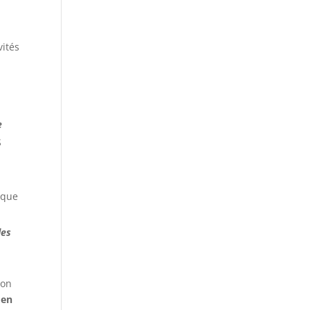
vités
e
S
 que
des
ron
 en