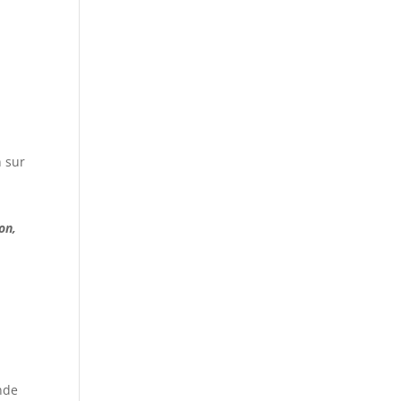
n sur
on,
nde