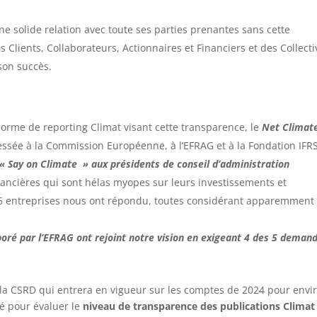
e solide relation avec toute ses parties prenantes sans cette
 Clients, Collaborateurs, Actionnaires et Financiers et des Collecti
son succès.
rme de reporting Climat visant cette transparence, le
Net Climat
ssée à la Commission Européenne, à l’EFRAG et à la Fondation IFR
« Say on Climate » aux présidents de conseil d’administration
inancières qui sont hélas myopes sur leurs investissements et
. 26 entreprises nous ont répondu, toutes considérant apparemment
boré par l’EFRAG ont rejoint notre vision en exigeant 4 des 5 deman
la CSRD qui entrera en vigueur sur les comptes de 2024 pour envi
lé pour évaluer le
niveau de transparence des publications Climat